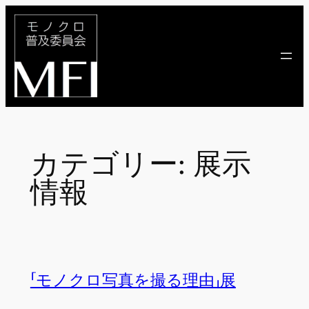
内
容
を
ス
キ
ッ
プ
カテゴリー:
展示
情報
「モノクロ写真を撮る理由」展