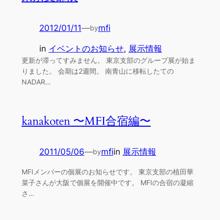
2012/01/11
—
mfi
by
in
イベントのお知らせ
, 
展示情報
更新が滞ってすみません。 東京支部のグループ展が始ま
りました。 会期は2週間。 南青山に移転したての
NADAR…
kanakoten 〜MFI合宿編〜
2011/05/06
—
mfi
in
展示情報
by
MFIメンバーの個展のお知らせです。 東京支部の植田華
菜子さんが大阪で個展を開催中です。 MFIの合宿の凝縮
さ…