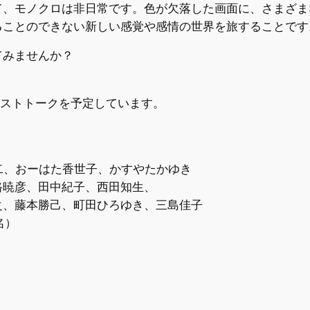
て、モノクロは非日常です。色が欠落した画面に、さまざま
ることのできない新しい感覚や感情の世界を旅することです
てみませんか？
ティストトークを予定しています。
慎二、おーはた香世子、かすやたかゆき
路暁彦、田中紀子、西田知生、
之、藤本勝己、町田ひろゆき、三島佳子
名）