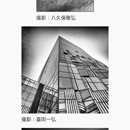
撮影：八久保敬弘
撮影：森田一弘