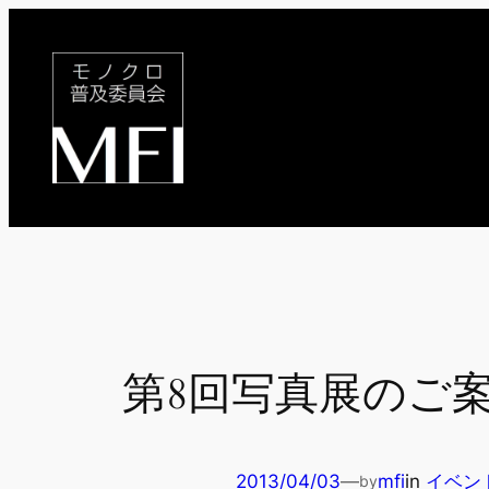
内
容
を
ス
キ
ッ
プ
第8回写真展のご
2013/04/03
—
mfi
in
イベン
by