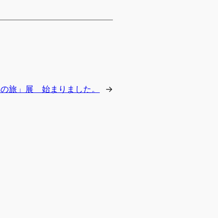
への旅」展 始まりました。
→