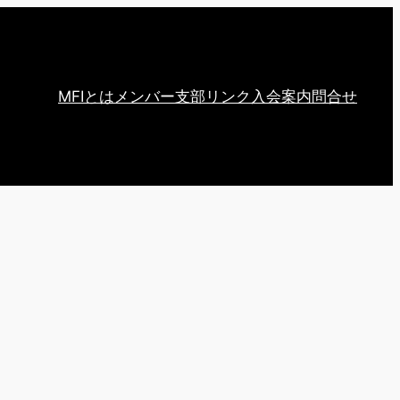
MFIとは
メンバー
支部
リンク
入会案内
問合せ