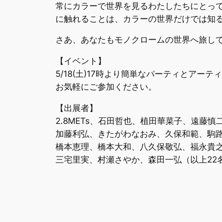
常にカラーで世界を見るわたしたちにとっ
に触れることは、カラーの世界だけでは知
さあ、あなたもモノクロームの世界へ旅し
【イベント】
5/18(土)17時より簡単なパーティとアー
お気軽にご参加ください。
【出展者】
2.8METs、石田哲也、植田華菜子、遠藤
加藤利弘、きたがわなおみ、久保和範、駒
橋本恵理、橋本大和、八久保敬弘、福永貴
三宅里実、村瀬さやか、森田一弘（以上22