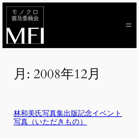
内
容
を
ス
キ
ッ
プ
月:
2008年12月
林和美氏写真集出版記念イベント
写真（いただきもの）