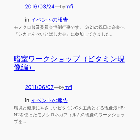
2016/03/24
—
mfi
by
in
イベントの報告
モノクロ普及委員会恒例行事です。 3/21の祝日に奈良へ
『シカせんべいとばし大会』に参加してきました。
暗室ワークショップ（ビタミン現
像編）
2011/06/07
—
mfi
by
in
イベントの報告
環境と健康にやさしいビタミンCを主薬とする現像液HB-
N2を使ったモノクロネガフィルムの現像のワークショッ
プを…