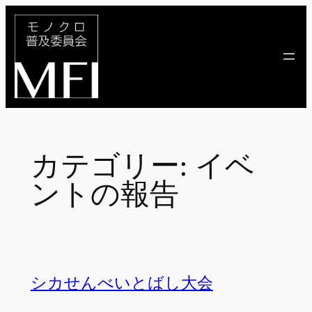
内
容
を
ス
キ
ッ
プ
カテゴリー:
イベ
ントの報告
シカせんべいとばし大会