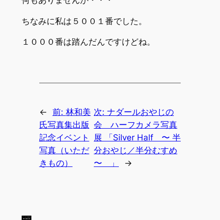
ちなみに私は５００１番でした。
１０００番は踏んだんですけどね。
←
前:
林和美
次:
ナダールおやじの
氏写真集出版
会 ハーフカメラ写真
記念イベント
展 「Silver Half 〜 半
写真（いただ
分おやじ／半分むすめ
きもの）
〜 」
→