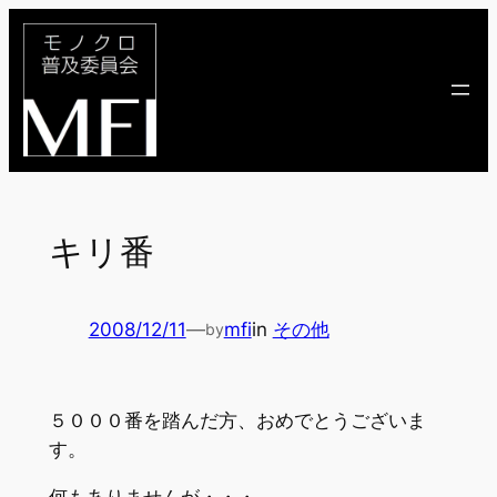
内
容
を
ス
キ
ッ
プ
キリ番
2008/12/11
—
mfi
in
その他
by
５０００番を踏んだ方、おめでとうございま
す。
何もありませんが・・・