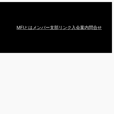
MFIとは
メンバー
支部
リンク
入会案内
問合せ