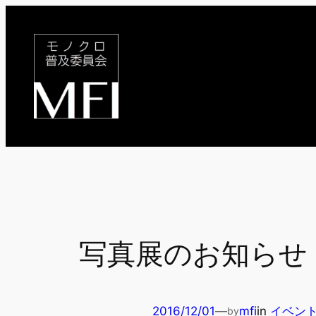
内
容
を
ス
キ
ッ
プ
写真展のお知らせ
2016/12/01
—
mfi
in
イベン
by