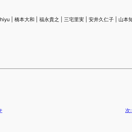
chiyu | 橋本大和 | 福永貴之 | 三宅里実 | 安井久仁子 | 山
せ
次