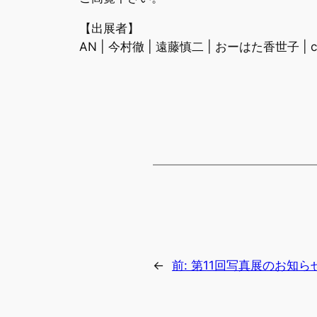
【出展者】
AN | 今村徹 | 遠藤慎二 | おーはた香世子 | 
←
前:
第11回写真展のお知ら