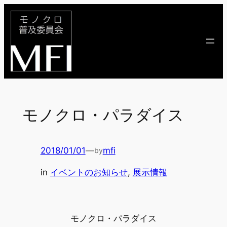
内
容
を
ス
キ
ッ
プ
モノクロ・パラダイス
2018/01/01
—
mfi
by
in
イベントのお知らせ
, 
展示情報
モノクロ・パラダイス