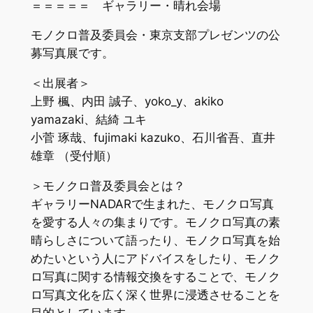
＝＝＝＝＝ ギャラリー・晴れ会場
モノクロ普及委員会・東京支部プレゼンツの公
募写真展です。
＜出展者＞
上野 楓、内田 誠子、yoko_y、akiko
yamazaki、結綺 ユキ
小菅 琢哉、fujimaki kazuko、石川省吾、直井
雄章 （受付順）
＞モノクロ普及委員会とは？
ギャラリーNADARで生まれた、モノクロ写真
を愛する人々の集まりです。モノクロ写真の素
晴らしさについて語ったり、モノクロ写真を始
めたいという人にアドバイスをしたり、モノク
ロ写真に関する情報交換をすることで、モノク
ロ写真文化を広く深く世界に浸透させることを
目的としています。