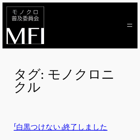
内
容
を
ス
キ
ッ
プ
タグ:
モノクロニ
クル
「白黒つけない」終了しました