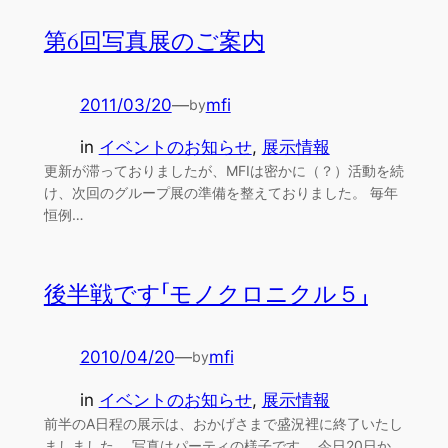
第6回写真展のご案内
2011/03/20
—
mfi
by
in
イベントのお知らせ
, 
展示情報
更新が滞っておりましたが、MFIは密かに（？）活動を続
け、次回のグループ展の準備を整えておりました。 毎年
恒例…
後半戦です「モノクロニクル５」
2010/04/20
—
mfi
by
in
イベントのお知らせ
, 
展示情報
前半のA日程の展示は、おかげさまで盛況裡に終了いたし
ましました。 写真はパーティの様子です。 今日20日か