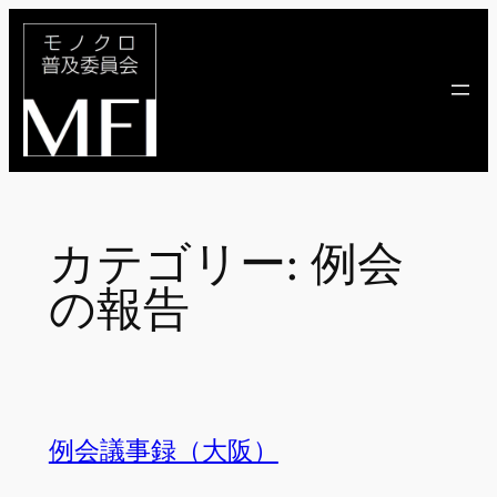
内
容
を
ス
キ
ッ
プ
カテゴリー:
例会
の報告
例会議事録（大阪）