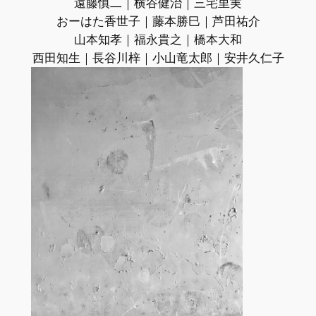
遠藤慎二｜横谷健治｜三宅里実
おーはた香世子｜藤本勝巳｜芦田祐介
山本知孝｜福永貴之｜橋本大和
西田知生｜長谷川梓｜小山竜太郎｜安井久仁子