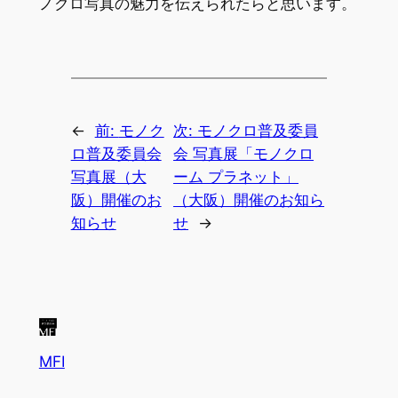
ノクロ写真の魅力を伝えられたらと思います。
←
前:
モノク
次:
モノクロ普及委員
ロ普及委員会
会 写真展「モノクロ
写真展（大
ーム プラネット」
阪）開催のお
（大阪）開催のお知ら
知らせ
せ
→
MFI