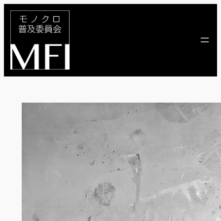
内
容
を
ス
キ
ッ
プ