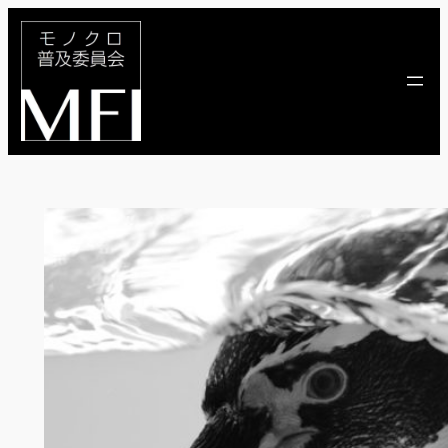
内
容
を
ス
キ
ッ
プ