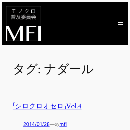
内
容
を
ス
キ
ッ
プ
タグ:
ナダール
「シロクロオセロ」Vol.4
2014/01/28
—
mfi
by