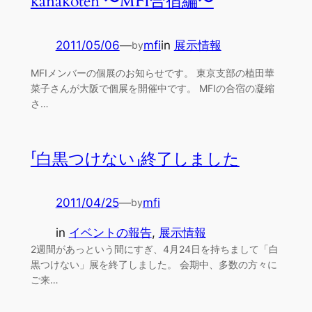
kanakoten 〜MFI合宿編〜
2011/05/06
—
mfi
in
展示情報
by
MFIメンバーの個展のお知らせです。 東京支部の植田華
菜子さんが大阪で個展を開催中です。 MFIの合宿の凝縮
さ…
「白黒つけない」終了しました
2011/04/25
—
mfi
by
in
イベントの報告
, 
展示情報
2週間があっという間にすぎ、4月24日を持ちまして「白
黒つけない」展を終了しました。 会期中、多数の方々に
ご来…