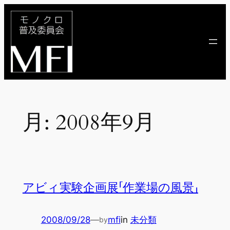
内
容
を
ス
キ
ッ
プ
月:
2008年9月
アビィ実験企画展「作業場の風景」
2008/09/28
—
mfi
in
未分類
by