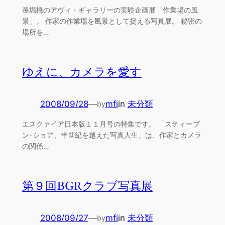
長堀橋のアヴィ・ギャラリーの実験企画展「作業場の風
景」。 作家の作業場を風景として捉える写真展。 秘密の
場所を…
ゆえに、カメラを愛す
2008/09/28
—
mfi
in
未分類
by
エスクァイア日本版１１月号の特集です。 「スティーブ
ン･ショア、半世紀を越えた写真人生」は、作家とカメラ
の関係…
第９回BGRクラブ写真展
2008/09/27
—
mfi
in
未分類
by